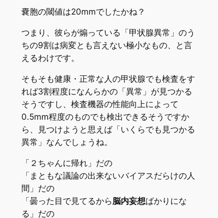
嚢胞の閾値は20mmでしたかね？
つまり、彼らが煽っている「甲状腺異常」のう
ちの9割は病変とも言えない
極小なもの、と言
えるわけです。
そもそも健康・正常な人の甲状腺でも検査をす
れば3割程
度になんらかの「異常」が見つかる
そうですし、検査機器
の性能向上によって
0.5mm程度のものでも検出できる
そうですか
ら、見つけようと思えば「いくらでも見つかる
異常」なんでしょうね。
「２ちゃんに帰れ」だの
「まともな議論の出来ないバイアスだらけの人
間」だの
「曇った目で見てるから
脳内妄想
ばかりにな
る」だの