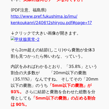
(PDF注意、福島県)
http://
www.pref.fukushima.jp/imu/
kenkoukanri/
240612shiryou.pdf#page=17
↓クリックで大きい画像が開きます。
そら2cm超えの結節(しこり)やら嚢胞が全体3
割も見
つかったら怖いわな、っていう。
内訳をみればわかるとおり、「35.8%」という
割合の
大多数が 「20mm以下の嚢胞
（35.11%)」 なんですね。 そしてその「20mm
以下の嚢胞」のうち
「5mm以下の嚢胞」が
93%。
さらに結節と嚢胞を合わせた総数を分
母としても
「5mm
以下の嚢胞」の占める割合
は 90%。