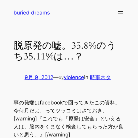
内
buried dreams
容
を
ス
キ
脱原発の嘘。35.8%のう
ッ
ち35.11%は…？
プ
9月 9, 2012
—
violence
in
時事ネタ
by
事の発端はfacebookで回ってきたこの資料。
今何月だよ、ってツッコミはさておき、
[warning]『これでも「原発は安全」といえる
人は、脳内をくまなく検査してもらった方が良
いと思う。』[/warning]