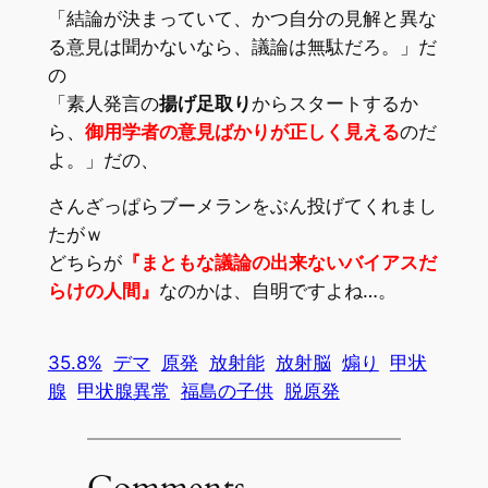
「結論が決まっていて、かつ自分の見解と異な
る意見は聞か
ないなら、議論は無駄だろ。」だ
の
「素人発言の
揚げ足取り
からスタートするか
ら、
御用学者の意見ばかりが正しく見える
のだ
よ。」だの、
さんざっぱらブーメランをぶん投げてくれまし
たがｗ
どちらが
『まともな議論の出来ないバイアスだ
らけの人間』
なのかは、自明ですよね…。
35.8%
デマ
原発
放射能
放射脳
煽り
甲状
腺
甲状腺異常
福島の子供
脱原発