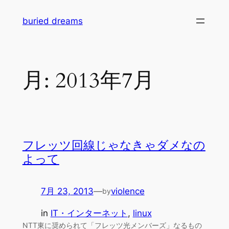
内
buried dreams
容
を
ス
キ
月:
2013年7月
ッ
プ
フレッツ回線じゃなきゃダメなの
よって
7月 23, 2013
—
violence
by
in
IT・インターネット
, 
linux
NTT東に奨められて「フレッツ光メンバーズ」なるもの