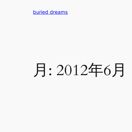
内
buried dreams
容
を
ス
キ
ッ
プ
月:
2012年6月