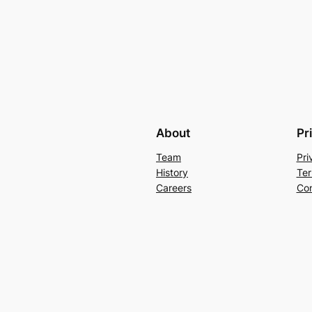
About
Pr
Team
Pri
History
Ter
Careers
Con