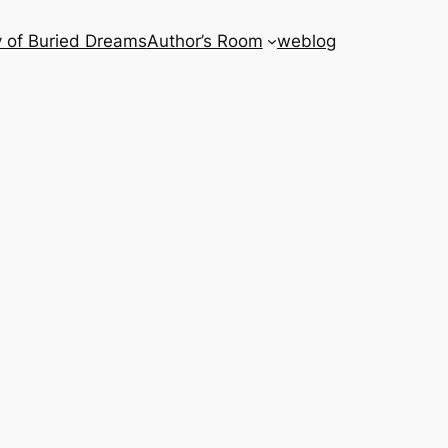
 of Buried Dreams
Author’s Room
weblog