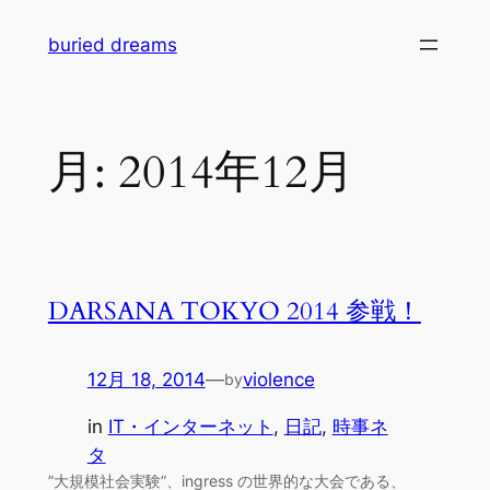
内
buried dreams
容
を
ス
キ
月:
2014年12月
ッ
プ
DARSANA TOKYO 2014 参戦！
12月 18, 2014
—
violence
by
in
IT・インターネット
, 
日記
, 
時事ネ
タ
”大規模社会実験”、ingress の世界的な大会である、