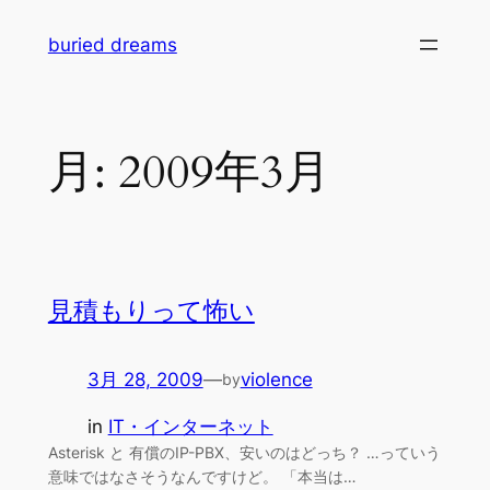
内
buried dreams
容
を
ス
キ
月:
2009年3月
ッ
プ
見積もりって怖い
3月 28, 2009
—
violence
by
in
IT・インターネット
Asterisk と 有償のIP-PBX、安いのはどっち？ …っていう
意味ではなさそうなんですけど。 「本当は…