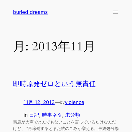
内
buried dreams
容
を
ス
キ
月:
2013年11月
ッ
プ
即時原発ゼロという無責任
11月 12, 2013
—
violence
by
in
日記
, 
時事ネタ
, 
未分類
馬鹿が大声でとんでもないことを言っているだけなんだ
けど、 ”再稼働するとまた核のごみが増える。最終処分場