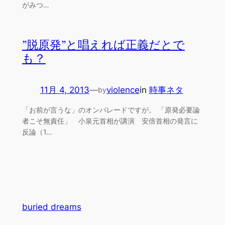
がみつ…
”脱原発”と唱えれば正義だとで
も？
11月 4, 2013
—
violence
in
時事ネタ
by
「お前が言うな」のオンパレードですが。 「原発必要論
者こそ無責任」 小泉元首相が講演 安倍首相の発言に
反論（1…
buried dreams