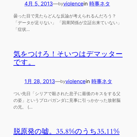
4月 5, 2013
—
violence
in
時事ネタ
by
曇った目で見たらどんな反論が考えられるんだろう？
「データが足りない」 「因果関係が立証出来ていない」
「症状…
気をつけろ！そいつはデマッター
です。
1月 28, 2013
—
violence
in
時事ネタ
by
つい先日「シリアで殺された息子に最後のキスをする父
の姿」というプロパガンダに見事に引っかかった放射脳
の兄。 (…
脱原発の嘘。35.8%のうち35.11%