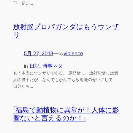
下、疑い…
放射脳プロパガンダはもうウンザ
リ
5月 27, 2013
—
violence
by
in
日記
, 
時事ネタ
もう本当にウンザリである。 原発憎し、放射能憎しは個
人の勝手だが、なんでもかんでも放射能のせいにして、
自分たち…
「福島で動植物に異常が！人体に影
響ないと言えるのか！」