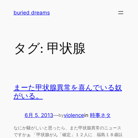
内
buried dreams
容
を
ス
キ
タグ:
甲状腺
ッ
プ
まーた甲状腺異常を喜んでいる奴
がいる。
6月 5, 2013
—
violence
in
時事ネタ
by
なにか騒がしいと思ったら、また甲状腺異常のニュース
ですかぁ 「甲状腺がん「確定」１２人に 福島１８歳以