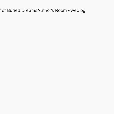
 of Buried Dreams
Author’s Room
weblog