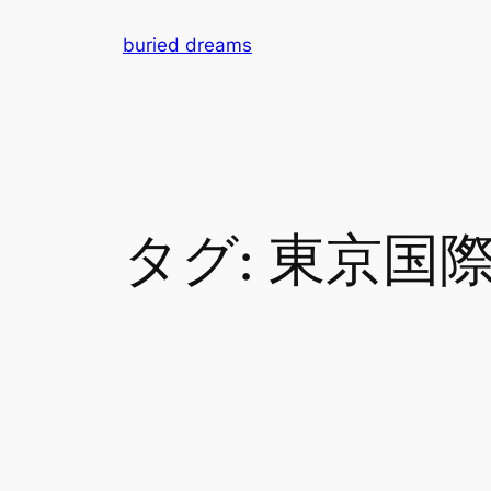
内
buried dreams
容
を
ス
キ
ッ
プ
タグ:
東京国