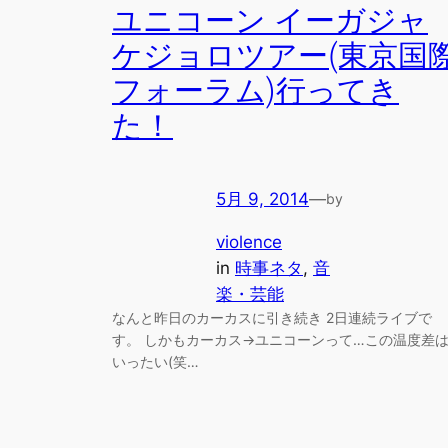
ユニコーン イーガジャ
ケジョロツアー(東京国
フォーラム)行ってき
た！
5月 9, 2014
—
by
violence
in
時事ネタ
, 
音
楽・芸能
なんと昨日のカーカスに引き続き 2日連続ライブで
す。 しかもカーカス→ユニコーンって…この温度差
いったい(笑…