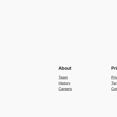
About
Pr
Team
Pri
History
Ter
Careers
Con