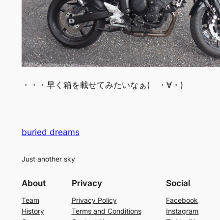
・・・早く箱を載せてみたいなぁ( ・∀・)
buried dreams
Just another sky
About
Privacy
Social
Team
Privacy Policy
Facebook
History
Terms and Conditions
Instagram