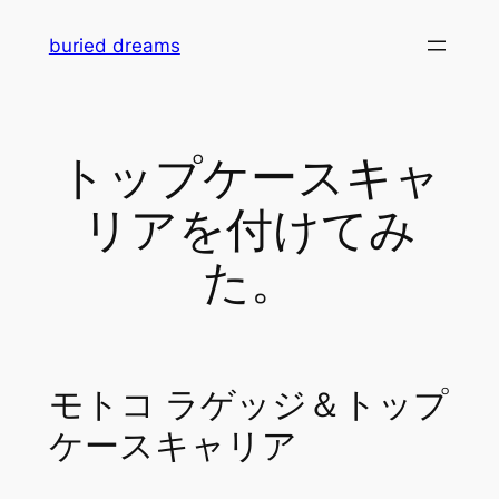
内
buried dreams
容
を
ス
キ
トップケースキャ
ッ
プ
リアを付けてみ
た。
モトコ ラゲッジ＆トップ
ケースキャリア