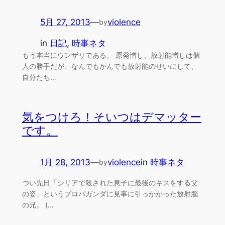
5月 27, 2013
—
violence
by
in
日記
, 
時事ネタ
もう本当にウンザリである。 原発憎し、放射能憎しは個
人の勝手だが、なんでもかんでも放射能のせいにして、
自分たち…
気をつけろ！そいつはデマッター
です。
1月 28, 2013
—
violence
in
時事ネタ
by
つい先日「シリアで殺された息子に最後のキスをする父
の姿」というプロパガンダに見事に引っかかった放射脳
の兄。 (…