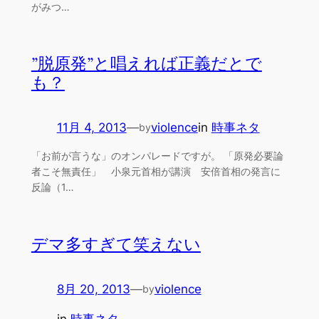
がみつ…
”脱原発”と唱えれば正義だとで
も？
11月 4, 2013
—
violence
in
時事ネタ
by
「お前が言うな」のオンパレードですが。 「原発必要論
者こそ無責任」 小泉元首相が講演 安倍首相の発言に
反論（1…
デマ多すぎて笑えない
8月 20, 2013
—
violence
by