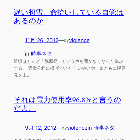
遅い初雪、命拾いしている自覚は
あるのか
11月 26, 2012
—
violence
by
in
時事ネタ
近頃ほとんど「脱原発」という声を聞かなくなった気が
する。 選挙公約に掲げている？ いやいや、まともに脱原
発を主…
それは電力使用率96.8%と言うの
だよ。
9月 12, 2012
—
violence
in
時事ネタ
by