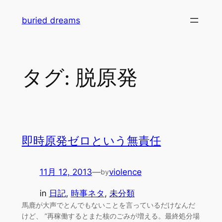
内
buried dreams
容
を
ス
キ
タグ:
脱原発
ッ
プ
即時原発ゼロという無責任
11月 12, 2013
—
violence
by
in
日記
, 
時事ネタ
, 
未分類
馬鹿が大声でとんでもないことを言っているだけなんだ
けど、 ”再稼働するとまた核のごみが増える。最終処分場