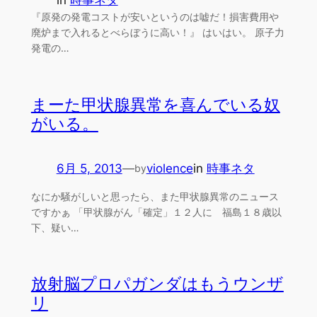
in
時事ネタ
『原発の発電コストが安いというのは嘘だ！損害費用や
廃炉まで入れるとべらぼうに高い！』 はいはい。 原子力
発電の…
まーた甲状腺異常を喜んでいる奴
がいる。
6月 5, 2013
—
violence
in
時事ネタ
by
なにか騒がしいと思ったら、また甲状腺異常のニュース
ですかぁ 「甲状腺がん「確定」１２人に 福島１８歳以
下、疑い…
放射脳プロパガンダはもうウンザ
リ