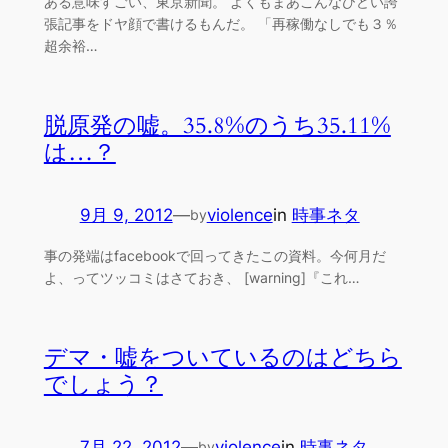
ある意味すごい、東京新聞。 よくもまあこんなひどい誇
張記事をドヤ顔で書けるもんだ。 「再稼働なしでも３％
超余裕…
脱原発の嘘。35.8%のうち35.11%
は…？
9月 9, 2012
—
violence
in
時事ネタ
by
事の発端はfacebookで回ってきたこの資料。今何月だ
よ、ってツッコミはさておき、 [warning]『これ…
デマ・嘘をついているのはどちら
でしょう？
7月 22, 2012
—
violence
in
時事ネタ
by