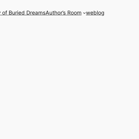
 of Buried Dreams
Author’s Room
weblog