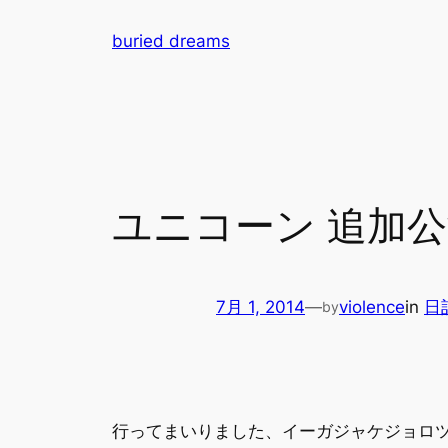
内
buried dreams
容
を
ス
キ
ッ
プ
ユニコーン 追加公
7月 1, 2014
—
violence
in
日
by
行ってまいりました、イーガジャケジョロツ