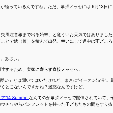
経っているんですね。ただ、幕張メッセには 6月13日にも 
・突風注意報まで出る始末、と危ういお天気ではありました
てことで嫁（仮）を積んで出発。幸いにして道中は雨どころ
ね。あぢぃ。
調達するため、実家に寄らず直接メッセへ。
酷い」とは聞いてはいたけれど、まさに”イーオン渋滞”。
行くとこないんですかね？迷惑なんですけど。
14 Summer
なんてのが幕張メッセで開催されていて、
のウチワやらパンフレットを持った子どもたちの間をすり抜