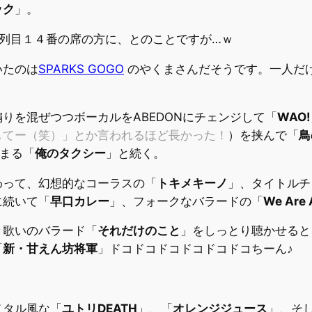
ック
」。
０列目１４番の席の方に、とのことですが…ｗ
いたのは
SPARKS GOGO
のやくまさんだそうです。一人だ
りを混ぜつつボーカルをABEDONにチェンジして「
WAO!
してー（笑）」とか言われるほど長かった！
）を挟んで「
鳥
始まる「
俺のタクシー
」と続く。
わって、幻想的なコーラスの「
トキメキーノ
」、タイトルチ
に続いて「
早口カレー
」、フォークなバラードの「
We Are A
き歌いのバラード「
それだけのこと
」をしっとり聴かせると
「
新・甘えん坊将軍
」ドコドコドコドコドコドコちーん♪
メタル風な「
ユトリDEATH
」、「
オレンジジュース
」、そ