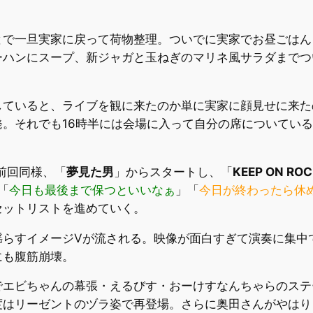
とで一旦実家に戻って荷物整理。ついでに実家でお昼ごはん
ーハンにスープ、新ジャガと玉ねぎのマリネ風サラダまでつ
ていると、ライブを観に来たのか単に実家に顔見せに来た
。それでも16時半には会場に入って自分の席についてい
。前回同様、「
夢見た男
」からスタートし、「
KEEP ON ROC
「
今日も最後まで保つといいなぁ
」「
今日が終わったら休
セットリストを進めていく。
揺らすイメージVが流される。映像が面白すぎて演奏に集中
にも腹筋崩壊。
でエビちゃんの幕張・えるびす・おーけすなんちゃらのステ
度はリーゼントのヅラ姿で再登場。さらに奥田さんがやはり