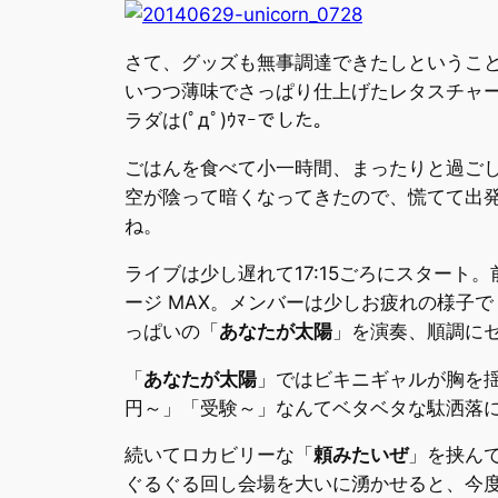
さて、グッズも無事調達できたしというこ
いつつ薄味でさっぱり仕上げたレタスチャ
ラダは(ﾟдﾟ)ｳﾏｰでした。
ごはんを食べて小一時間、まったりと過ごし
空が陰って暗くなってきたので、慌てて出発
ね。
ライブは少し遅れて17:15ごろにスタート
ージ MAX。メンバーは少しお疲れの様子で
っぱいの「
あなたが太陽
」を演奏、順調に
「
あなたが太陽
」ではビキニギャルが胸を
円～」「受験～」なんてベタベタな駄洒落
続いてロカビリーな「
頼みたいぜ
」を挟ん
ぐるぐる回し会場を大いに湧かせると、今