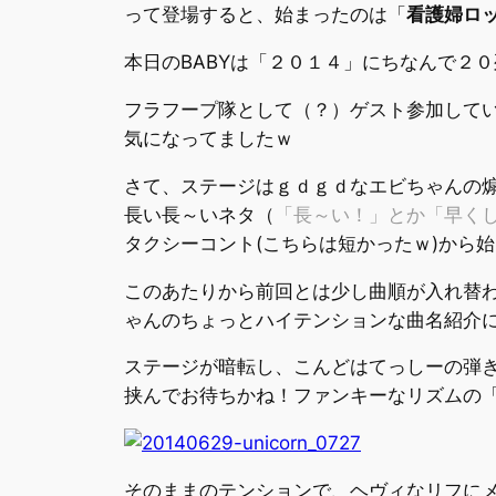
って登場すると、始まったのは「
看護婦ロ
本日のBABYは「２０１４」にちなんで２
フラフープ隊として（？）ゲスト参加して
気になってましたｗ
さて、ステージはｇｄｇｄなエビちゃんの煽
長い長～いネタ（
「長～い！」とか「早く
タクシーコント(こちらは短かったｗ)から
このあたりから前回とは少し曲順が入れ替
ゃんのちょっとハイテンションな曲名紹介
ステージが暗転し、こんどはてっしーの弾
挟んでお待ちかね！ファンキーなリズムの
そのままのテンションで、ヘヴィなリフに