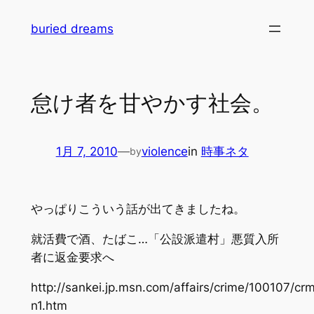
内
buried dreams
容
を
ス
キ
怠け者を甘やかす社会。
ッ
プ
1月 7, 2010
—
violence
in
時事ネタ
by
やっぱりこういう話が出てきましたね。
就活費で酒、たばこ…「公設派遣村」悪質入所
者に返金要求へ
http://sankei.jp.msn.com/affairs/crime/100107/
n1.htm