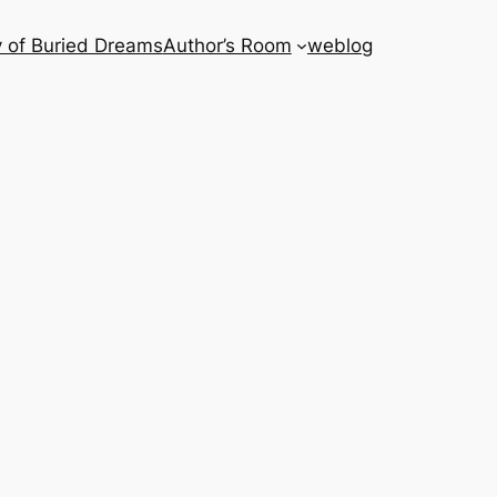
 of Buried Dreams
Author’s Room
weblog