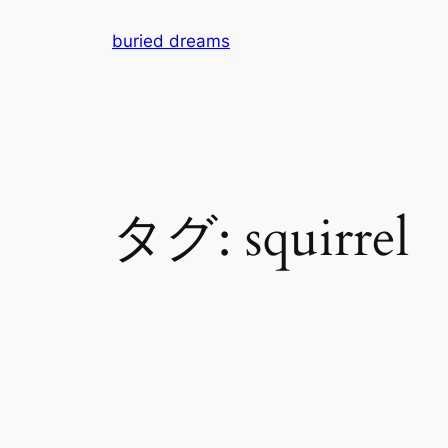
内
buried dreams
容
を
ス
キ
ッ
プ
タグ:
squirrel