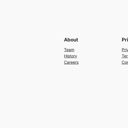
About
Pr
Team
Pri
History
Ter
Careers
Con