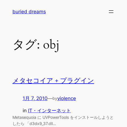
内
buried dreams
容
を
ス
キ
タグ:
obj
ッ
プ
メタセコイア + プラグイン
1月 7, 2010
—
violence
by
in
IT・インターネット
Metasequoia に UVPowerTools をインストールしようと
したら 「d3dx9_37.dll…