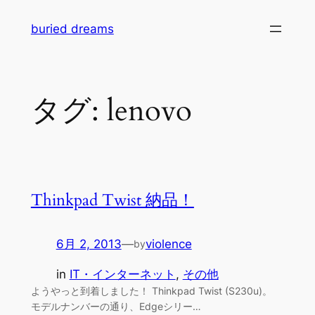
内
buried dreams
容
を
ス
キ
タグ:
lenovo
ッ
プ
Thinkpad Twist 納品！
6月 2, 2013
—
violence
by
in
IT・インターネット
, 
その他
ようやっと到着しました！ Thinkpad Twist (S230u)。
モデルナンバーの通り、Edgeシリー…