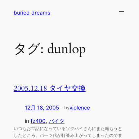
内
buried dreams
容
を
ス
キ
タグ:
dunlop
ッ
プ
2005.12.18 タイヤ交換
12月 18, 2005
—
violence
by
in
fz400
, 
バイク
いつもお世話になっているソクハイさんにまた頼もうと
したところ、パーツ代が軒並み上がってしまったのでま