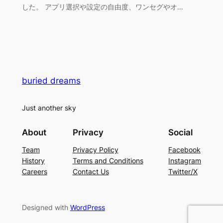
した。 アプリ選択や設定の自由度、ワンセグやオ…
buried dreams
Just another sky
About
Privacy
Social
Team
Privacy Policy
Facebook
History
Terms and Conditions
Instagram
Careers
Contact Us
Twitter/X
Designed with
WordPress