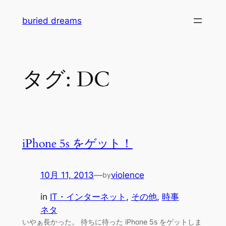
内
buried dreams
容
を
ス
キ
タグ:
DC
ッ
プ
iPhone 5s をゲット！
10月 11, 2013
—
violence
by
in
IT・インターネット
, 
その他
, 
時事
ネタ
いやぁ長かった。 待ちに待った iPhone 5s をゲットしま