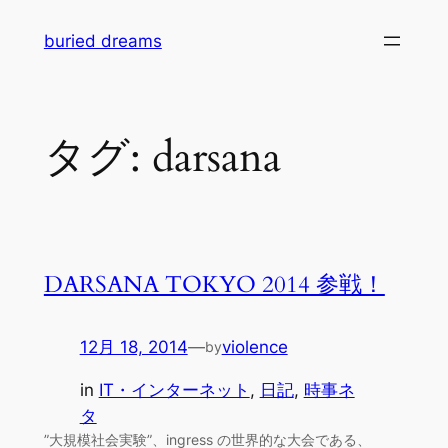
内
buried dreams
容
を
ス
キ
タグ:
darsana
ッ
プ
DARSANA TOKYO 2014 参戦！
12月 18, 2014
—
violence
by
in
IT・インターネット
, 
日記
, 
時事ネ
タ
”大規模社会実験”、ingress の世界的な大会である、