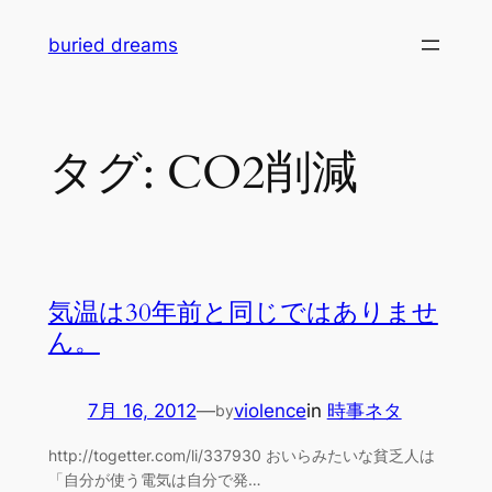
内
buried dreams
容
を
ス
キ
タグ:
CO2削減
ッ
プ
気温は30年前と同じではありませ
ん。
7月 16, 2012
—
violence
in
時事ネタ
by
http://togetter.com/li/337930 おいらみたいな貧乏人は
「自分が使う電気は自分で発…