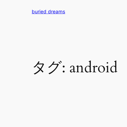
内
buried dreams
容
を
ス
キ
ッ
プ
タグ:
android