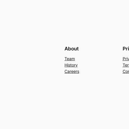
About
Pr
Team
Pri
History
Ter
Careers
Con