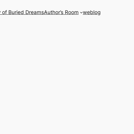
 of Buried Dreams
Author’s Room
weblog