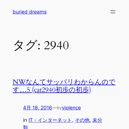
内
buried dreams
容
を
ス
キ
タグ:
2940
ッ
プ
NWなんてサッパリわからんので
す…5 (cat2940初歩の初歩)
4月 18, 2016
—
violence
by
in
IT・インターネット
, 
その他
, 
未分
類