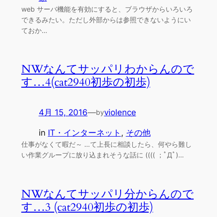
web サーバ機能を有効にすると、ブラウザからいろいろ
できるみたい。ただし外部からは参照できないようにい
ておか…
NWなんてサッパリわからんので
す…4(cat2940初歩の初歩)
4月 15, 2016
—
violence
by
in
IT・インターネット
, 
その他
仕事がなくて暇だ～ …て上長に相談したら、何やら難し
い作業グループに放り込まれそうな話に (((( ；ﾟДﾟ)…
NWなんてサッパリ分からんので
す…3 (cat2940初歩の初歩)