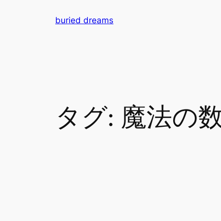
内
buried dreams
容
を
ス
キ
ッ
プ
タグ:
魔法の