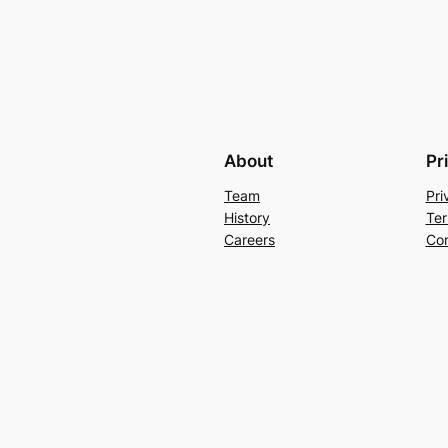
About
Pr
Team
Pri
History
Ter
Careers
Con