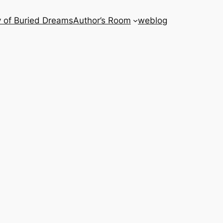
 of Buried Dreams
Author’s Room
weblog