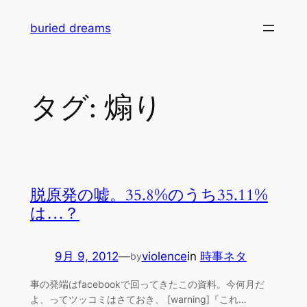
内
buried dreams
容
を
ス
キ
タグ:
煽り
ッ
プ
脱原発の嘘。35.8%のうち35.11%
は…？
9月 9, 2012
—
violence
in
時事ネタ
by
事の発端はfacebookで回ってきたこの資料。今何月だ
よ、ってツッコミはさておき、 [warning]『これ…