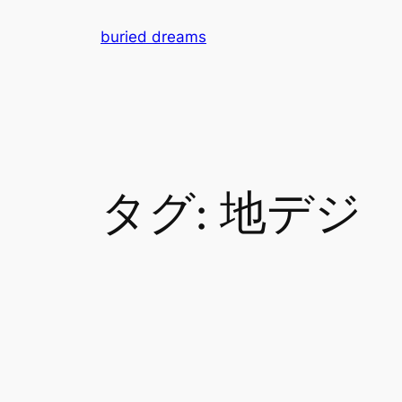
内
buried dreams
容
を
ス
キ
ッ
プ
タグ:
地デジ