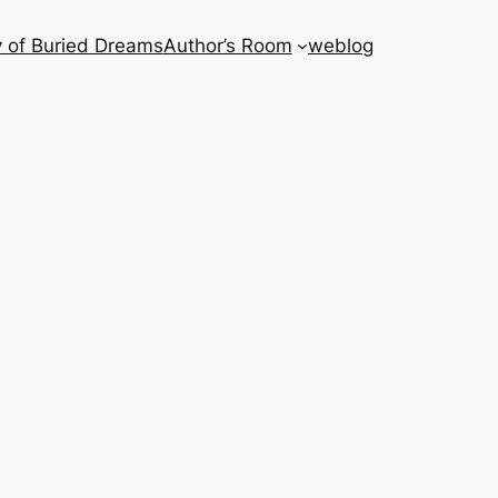
 of Buried Dreams
Author’s Room
weblog