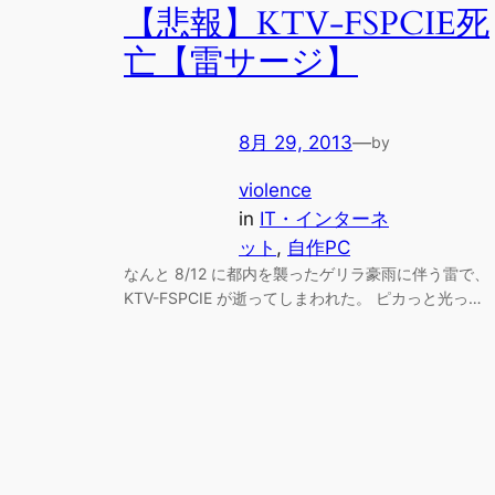
【悲報】KTV-FSPCIE死
亡【雷サージ】
8月 29, 2013
—
by
violence
in
IT・インターネ
ット
, 
自作PC
なんと 8/12 に都内を襲ったゲリラ豪雨に伴う雷で、
KTV-FSPCIE が逝ってしまわれた。 ピカっと光っ…