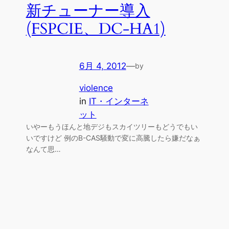
新チューナー導入
(FSPCIE、DC-HA1)
6月 4, 2012
—
by
violence
in
IT・インターネ
ット
いやーもうほんと地デジもスカイツリーもどうでもい
いですけど 例のB-CAS騒動で変に高騰したら嫌だなぁ
なんて思…