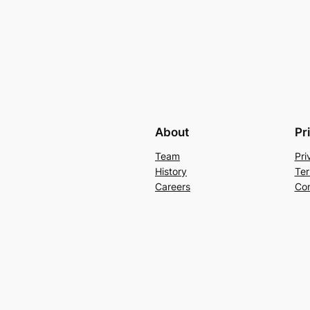
About
Pr
Team
Pri
History
Ter
Careers
Con