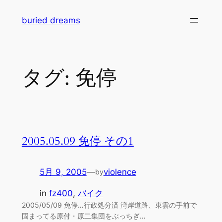
内
buried dreams
容
を
ス
キ
タグ:
免停
ッ
プ
2005.05.09 免停 その1
5月 9, 2005
—
violence
by
in
fz400
, 
バイク
2005/05/09 免停…行政処分済 湾岸道路、東雲の手前で
固まってる原付・原二集団をぶっちぎ…