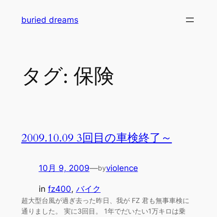
内
buried dreams
容
を
ス
キ
タグ:
保険
ッ
プ
2009.10.09 3回目の車検終了～
10月 9, 2009
—
violence
by
in
fz400
, 
バイク
超大型台風が過ぎ去った昨日、我が FZ 君も無事車検に
通りました。 実に3回目。 1年でだいたい1万キロは乗