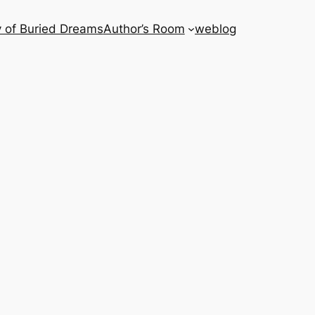
 of Buried Dreams
Author’s Room
weblog