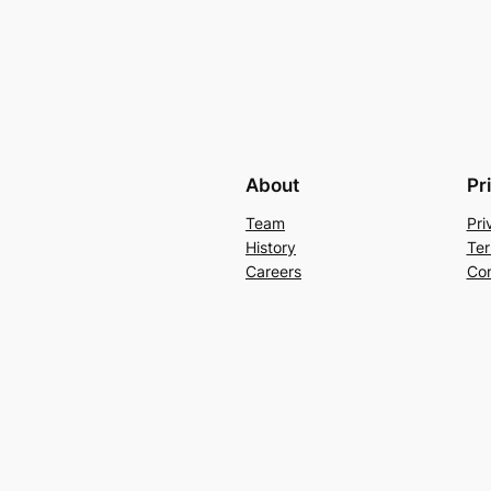
About
Pr
Team
Pri
History
Ter
Careers
Con