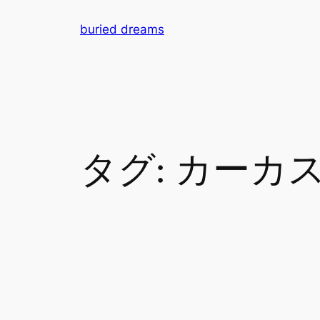
内
buried dreams
容
を
ス
キ
ッ
プ
タグ:
カーカ