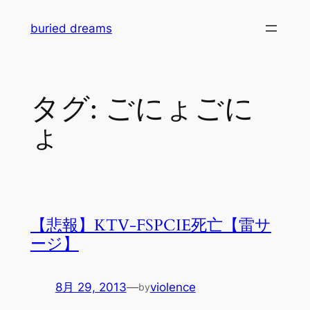
内
buried dreams
容
を
ス
キ
タグ:
ごにょごに
ッ
プ
ょ
【悲報】KTV-FSPCIE死亡【雷サ
ージ】
8月 29, 2013
—
violence
by