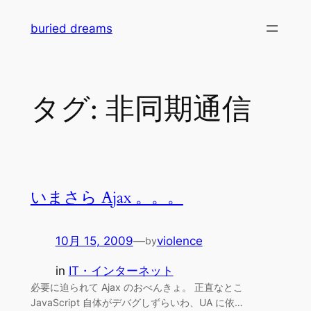
内
buried dreams
容
を
ス
キ
タグ:
非同期通信
ッ
プ
いまさら Ajax 。。。
10月 15, 2009
—
violence
by
in
IT・インターネット
必要に迫られて Ajax のおべんきょ。 正直なとこ
JavaScript 自体がデバグしずらいわ、UA に依…